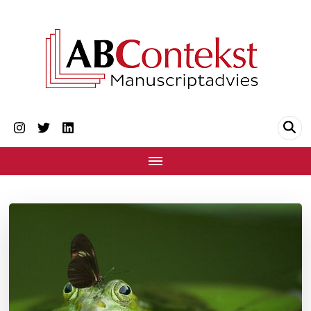
ABContekst
Antwoord op al jouw schrijfvragen