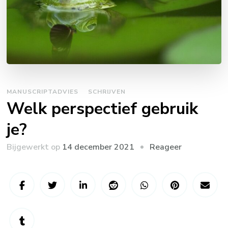
MANUSCRIPTADVIES
SCHRIJVEN
Welk perspectief gebruik
je?
on
Bijgewerkt op
14 december 2021
Reageer
Welk
perspectief
gebruik
je?